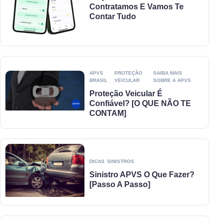
Contratamos E Vamos Te
Contar Tudo
APVS
PROTEÇÃO
SAIBA MAIS
BRASIL
VEICULAR
SOBRE A APVS
Proteção Veicular É
Confiável? [O QUE NÃO TE
CONTAM]
DICAS
SINISTROS
Sinistro APVS O Que Fazer?
[Passo A Passo]